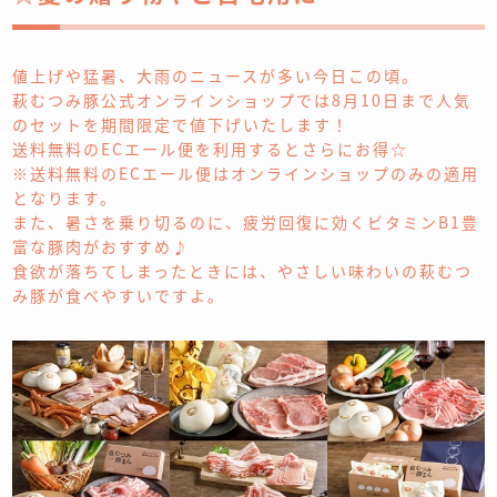
値上げや猛暑、大雨のニュースが多い今日この頃。
萩むつみ豚公式オンラインショップでは8月10日まで人気
のセットを期間限定で値下げいたします！
送料無料のECエール便を利用するとさらにお得☆
※送料無料のECエール便はオンラインショップのみの適用
となります。
また、暑さを乗り切るのに、疲労回復に効くビタミンB1豊
富な豚肉がおすすめ♪
食欲が落ちてしまったときには、やさしい味わいの萩むつ
み豚が食べやすいですよ。