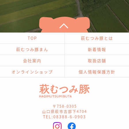
TOP
萩むつみ豚とは
萩むつみ豚まん
新着情報
会社案内
取扱店舗
オンラインショップ
個人情報保護方針
〒758-0305
山口県萩市吉部下4704
TEL:08388-6-0903